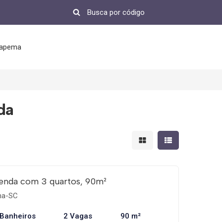
tapema
da
Mostrar resultados em 
Mostrar resultad
enda com 3 quartos, 90m²
ema-SC
 Banheiros
2 Vagas
90 m²