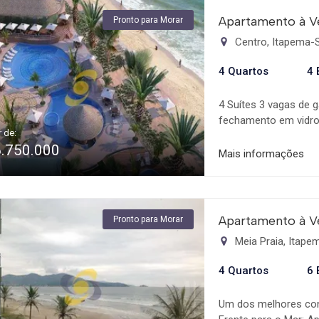
Apartamento à V
Pronto para Morar
Centro, Itapema-
4 Quartos
4 
4 Suítes 3 vagas de
fechamento em vidro 
r de:
de serviço com sacad
6.750.000
2.900m2: Deck e loun
Mais informações
molhado Piscina infa
olímpica Sauna úmid
festas com 2 cozinha
Sala de jogos Cinema
Apartamento à V
Pronto para Morar
Meia Praia, Itap
4 Quartos
6 
Um dos melhores cond