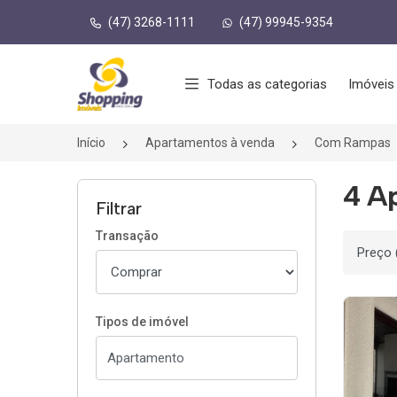
(47) 3268-1111
(47) 99945-9354
Página inicial
Todas as categorias
Imóveis
Início
Apartamentos à venda
Com Rampas
4 A
Filtrar
Transação
Ordenar
Tipos de imóvel