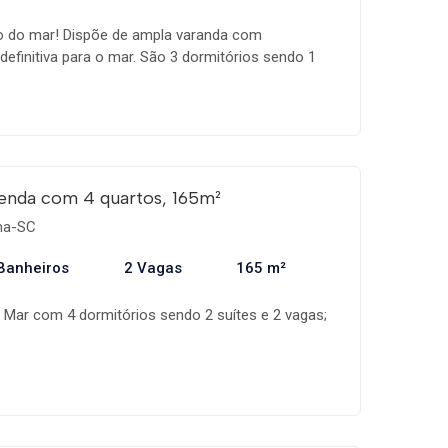
o do mar! Dispõe de ampla varanda com
 definitiva para o mar. São 3 dormitórios sendo 1
de hidromassagem e 2 vagas de garagem. Tudo isso
ia.
enda com 4 quartos, 165m²
ema-SC
Banheiros
2 Vagas
165 m²
Mar com 4 dormitórios sendo 2 suítes e 2 vagas;