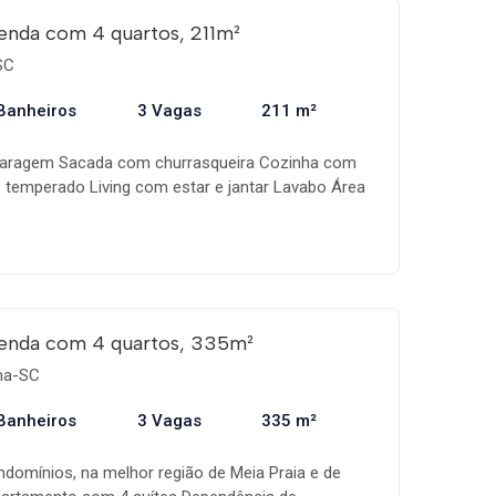
enda com 4 quartos, 211m²
SC
Banheiros
3 Vagas
211 m²
 garagem Sacada com churrasqueira Cozinha com
temperado Living com estar e jantar Lavabo Área
a Terraço para Split Área total de lazer com
ge de frente para o mar Piscina adulto com bar
ntil Hidromassagem Piscina aquecida semi-
a com ducha Espaço zen Hidro Spa 2 salões de
s individuais Academia Espaço gourmet da piscina
 Office Lan house Brinquedoteca Playground
enda com 4 quartos, 335m²
ema-SC
Banheiros
3 Vagas
335 m²
omínios, na melhor região de Meia Praia e de