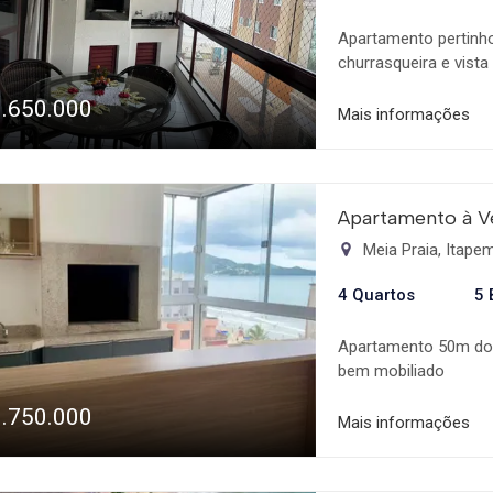
Apartamento pertinh
churrasqueira e vista
suíte com banheira 
1.650.000
no centro de Meia Pra
Mais informações
Apartamento à V
Meia Praia, Itap
4 Quartos
5 
Apartamento 50m do 
bem mobiliado
3.750.000
Mais informações