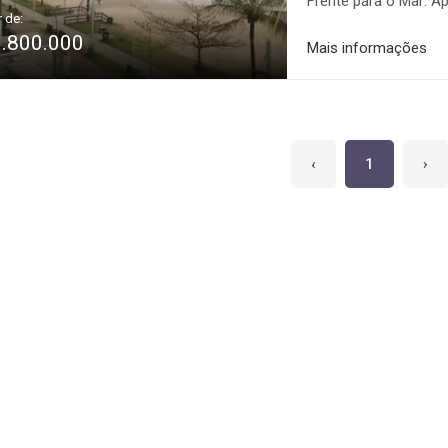
Frente para o Mar: 
r de:
empregada; Home-offi
9.800.000
de garagem; Luxo, sat
Mais informações
mar Facilidade de ne
financiamento bancár
‹
1
›