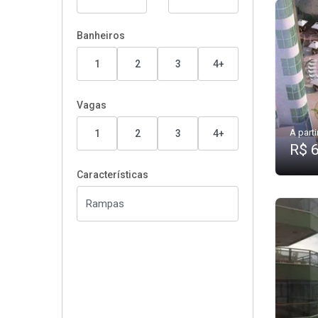
Banheiros
1
2
3
4+
Vagas
A parti
1
2
3
4+
R$ 
Características