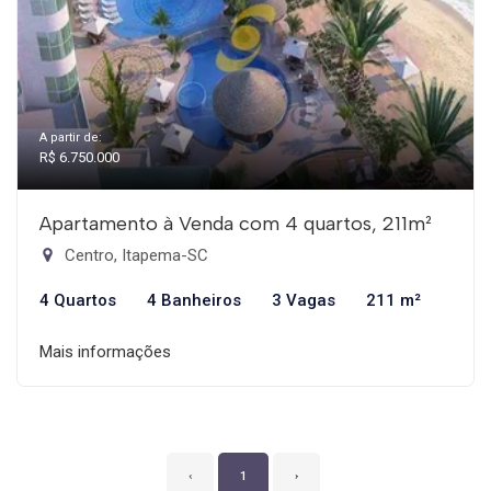
A partir de:
R$ 6.750.000
Apartamento à Venda com 4 quartos, 211m²
Centro, Itapema-SC
4 Quartos
4 Banheiros
3 Vagas
211 m²
Mais informações
‹
1
›