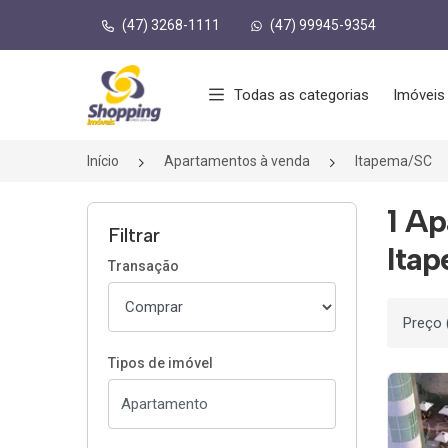
(47) 3268-1111
(47) 99945-9354
Página inicial
Todas as categorias
Imóveis
Início
Apartamentos à venda
Itapema/SC
1 A
Filtrar
Ita
Transação
Ordenar
Tipos de imóvel