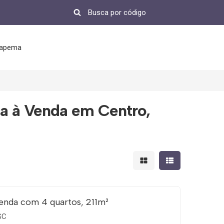
tapema
a à Venda em Centro,
Mostrar resultados em 
Mostrar resultad
enda com 4 quartos, 211m²
SC