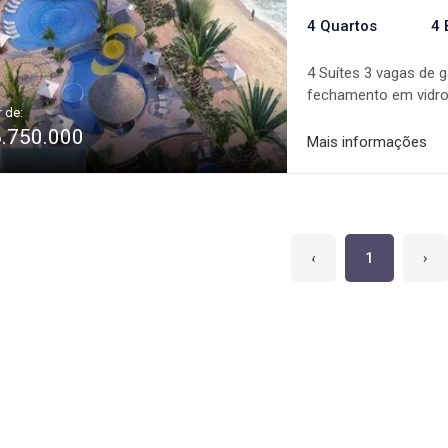
4 Quartos
4 
4 Suítes 3 vagas de
fechamento em vidro 
r de:
de serviço com sacad
6.750.000
2.900m2: Deck e loun
Mais informações
molhado Piscina infa
olímpica Sauna úmid
festas com 2 cozinha
Sala de jogos Cinema
‹
1
›