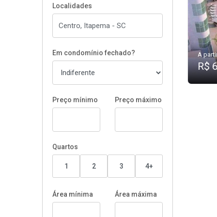
Localidades
Em condomínio fechado?
A parti
R$ 
Preço mínimo
Preço máximo
Quartos
1
2
3
4+
Área mínima
Área máxima