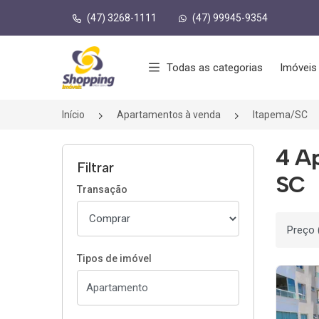
(47) 3268-1111
(47) 99945-9354
Página inicial
Todas as categorias
Imóveis
Início
Apartamentos à venda
Itapema/SC
4 A
Filtrar
SC
Transação
Ordenar
Tipos de imóvel