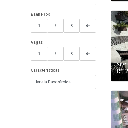
Banheiros
1
2
3
4+
Vagas
1
2
3
4+
A parti
R$ 
Características