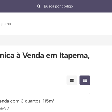
tapema
mica à Venda em Itapema,
Mostrar resultados em 
Mostrar resultad
enda com 3 quartos, 115m²
ema-SC