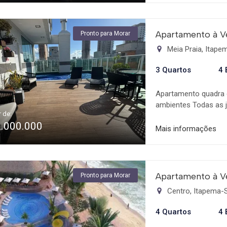
Apartamento à V
Pronto para Morar
Meia Praia, Itap
3 Quartos
4 
Apartamento quadra d
ambientes Todas as 
r de:
Ampla sacada com ch
2.000.000
Sauna Sala de Jogos 
Mais informações
Gourmet Medidores In
Câmeras de Segurança
Decorado e Mobiliado
Aquecimento de Água
Apartamento à V
Pronto para Morar
Andar Alto Vista Li
Centro, Itapema-
Eletrônica Área de S
Ambientes Cozinha A
4 Quartos
4 
Empreendimento Sal