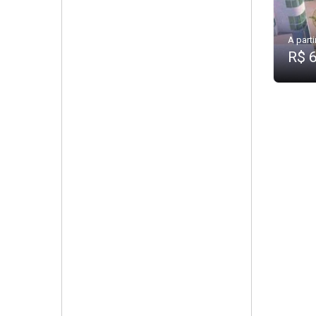
A parti
R$ 