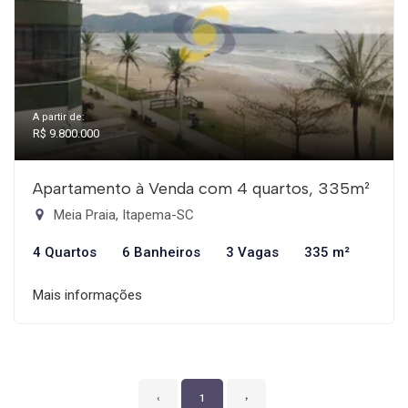
A partir de:
R$ 9.800.000
Apartamento à Venda com 4 quartos, 335m²
Meia Praia, Itapema-SC
4 Quartos
6 Banheiros
3 Vagas
335 m²
Mais informações
‹
1
›