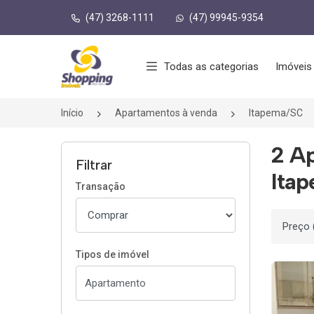
(47) 3268-1111
(47) 99945-9354
Página inicial
Todas as categorias
Imóveis
Início
Apartamentos à venda
Itapema/SC
2 A
Filtrar
Ita
Transação
Ordenar
Tipos de imóvel