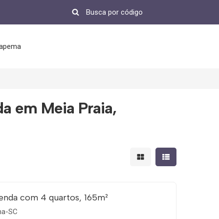
tapema
a em Meia Praia,
Mostrar resultados em 
Mostrar resultad
enda com 4 quartos, 165m²
ema-SC