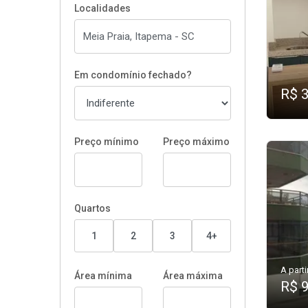
Localidades
Em condomínio fechado?
R$ 
Preço mínimo
Preço máximo
Quartos
1
2
3
4+
A parti
Área mínima
Área máxima
R$ 