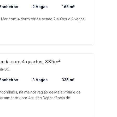
Banheiros
2 Vagas
165 m²
Mar com 4 dormitórios sendo 2 suítes e 2 vagas;
enda com 4 quartos, 335m²
ema-SC
Banheiros
3 Vagas
335 m²
omínios, na melhor região de Meia Praia e de
Apartamento com 4 suítes Dependência de
ce; Área de lazer completa e decorada; 03 vagas
isfação, vista para a mais bela obra da natureza: O
gociação; Aceita imóvel de menor valor; Aceita