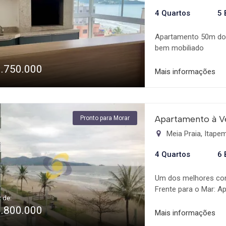
4 Quartos
5 
Apartamento 50m do 
bem mobiliado
3.750.000
Mais informações
Apartamento à V
Pronto para Morar
Meia Praia, Itap
4 Quartos
6 
Um dos melhores cond
Frente para o Mar: 
r de:
empregada; Home-offi
9.800.000
de garagem; Luxo, sat
Mais informações
mar Facilidade de ne