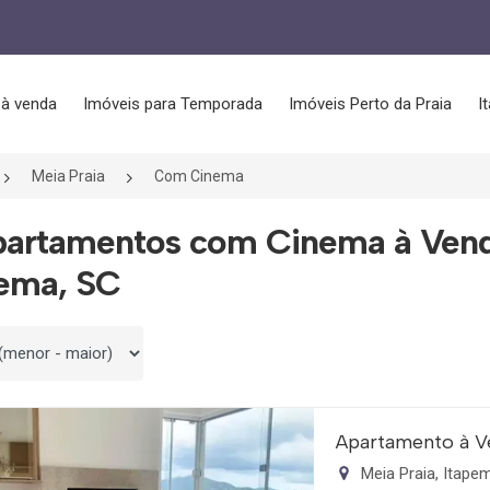
 à venda
Imóveis para Temporada
Imóveis Perto da Praia
I
Meia Praia
Com Cinema
partamentos com Cinema à Vend
pema, SC
 por
Apartamento à V
Meia Praia, Itap