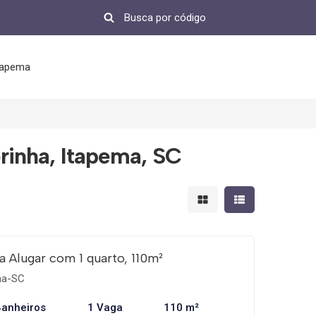
tapema
rinha, Itapema, SC
Mostrar resultados em 
Mostrar resultad
 Alugar com 1 quarto, 110m²
ma-SC
Banheiros
1 Vaga
110 m²