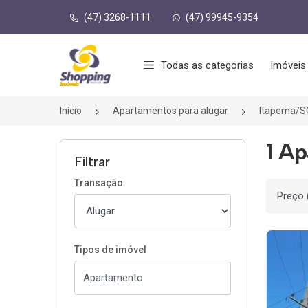
(47) 3268-1111
(47) 99945-9354
Página inicial
Todas as categorias
Imóveis
Início
Apartamentos para alugar
Itapema/S
1 Ap
Filtrar
Transação
Ordenar
Tipos de imóvel