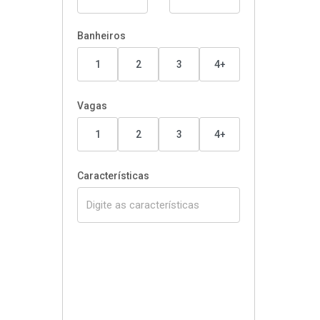
Banheiros
1
2
3
4+
Vagas
1
2
3
4+
Características