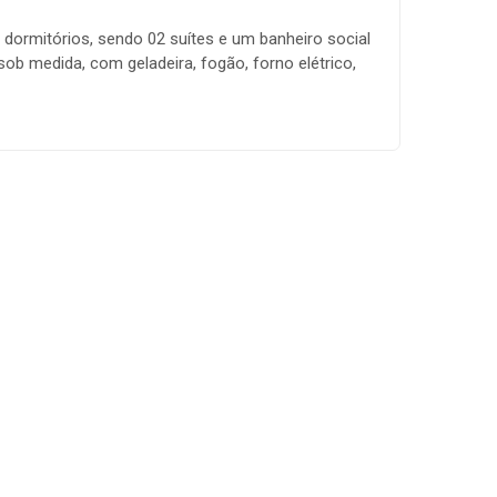
ormitórios, sendo 02 suítes e um banheiro social
ob medida, com geladeira, fogão, forno elétrico,
icionado, e todos os utensílios domésticos. 02
celente localização, próximo a supermercados,
as as taxas incluídas, pagando apenas consumo de