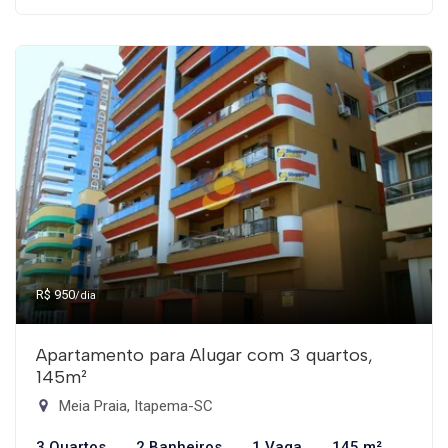
R$ 950
/dia
Apartamento para Alugar com 3 quartos,
145m²
Meia Praia, Itapema-SC
3 Quartos
2 Banheiros
1 Vaga
145 m²