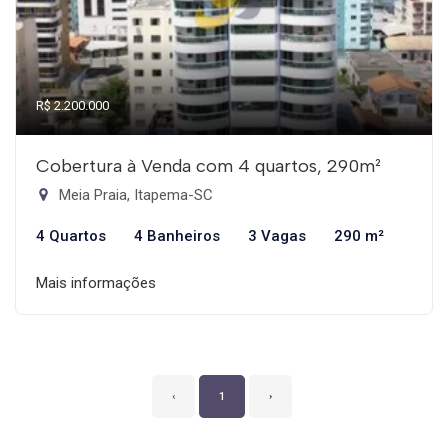
R$ 2.200.000
Cobertura à Venda com 4 quartos, 290m²
Meia Praia, Itapema-SC
4 Quartos
4 Banheiros
3 Vagas
290 m²
Mais informações
‹
1
›