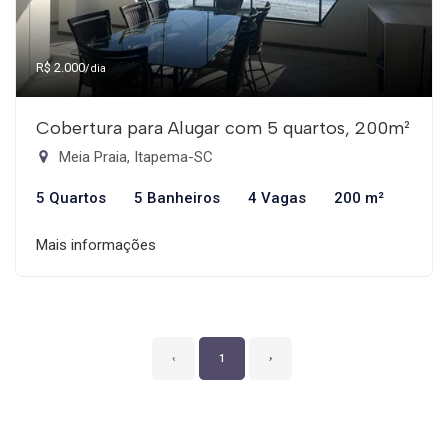
R$ 2.000
/dia
Cobertura para Alugar com 5 quartos, 200m²
Meia Praia, Itapema-SC
5 Quartos
5 Banheiros
4 Vagas
200 m²
Mais informações
‹
1
›