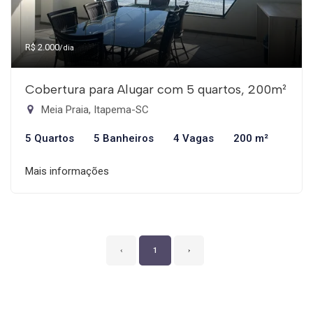
R$ 2.000
/dia
Cobertura para Alugar com 5 quartos, 200m²
Meia Praia, Itapema-SC
5 Quartos
5 Banheiros
4 Vagas
200 m²
Mais informações
‹
1
›