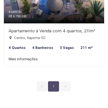
A partir de:
R$ 6.750.000
Apartamento à Venda com 4 quartos, 211m²
Centro, Itapema-SC
4 Quartos
4 Banheiros
3 Vagas
211 m²
Mais informações
‹
1
›