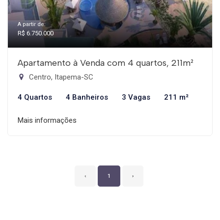
A partir de:
R$ 6.750.000
Apartamento à Venda com 4 quartos, 211m²
Centro, Itapema-SC
4 Quartos
4 Banheiros
3 Vagas
211 m²
Mais informações
‹
1
›