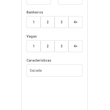
Banheiros
1
2
3
4+
Vagas
1
2
3
4+
Características