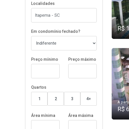
Localidades
R$ 
Em condomínio fechado?
Preço mínimo
Preço máximo
Quartos
1
2
3
4+
A parti
R$ 
Área mínima
Área máxima