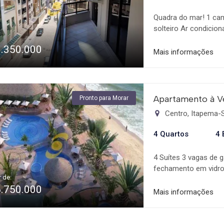
Quadra do mar! 1 cam
solteiro Ar condicio
1.350.000
Mais informações
Apartamento à V
Pronto para Morar
Centro, Itapema-
4 Quartos
4 
4 Suítes 3 vagas de
fechamento em vidro 
r de:
de serviço com sacad
6.750.000
2.900m2: Deck e loun
Mais informações
molhado Piscina infa
olímpica Sauna úmid
festas com 2 cozinha