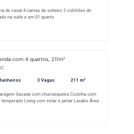
a de casal 4 camas de solteiro 2 colchões de
nado na suíte e em 01 quarto
enda com 4 quartos, 211m²
SC
Banheiros
3 Vagas
211 m²
 garagem Sacada com churrasqueira Cozinha com
temperado Living com estar e jantar Lavabo Área
a Terraço para Split Área total de lazer com
ge de frente para o mar Piscina adulto com bar
ntil Hidromassagem Piscina aquecida semi-
a com ducha Espaço zen Hidro Spa 2 salões de
s individuais Academia Espaço gourmet da piscina