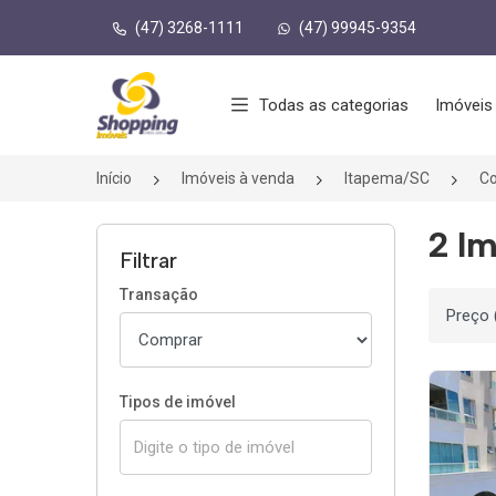
(47) 3268-1111
(47) 99945-9354
Página inicial
Todas as categorias
Imóveis
Início
Imóveis à venda
Itapema/SC
C
2 I
Filtrar
Transação
Ordenar
Tipos de imóvel