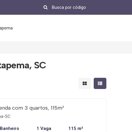
tapema
Itapema, SC
Mostrar resultados em 
Mostrar resultad
enda com 3 quartos, 115m²
ema-SC
 Banheiro
1 Vaga
115 m²