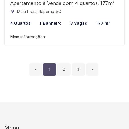
Apartamento à Venda com 4 quartos, 177m²
Meia Praia, Itapema-SC
4 Quartos
1 Banheiro
3 Vagas
177 m²
Mais informações
‹
1
2
3
›
Menu