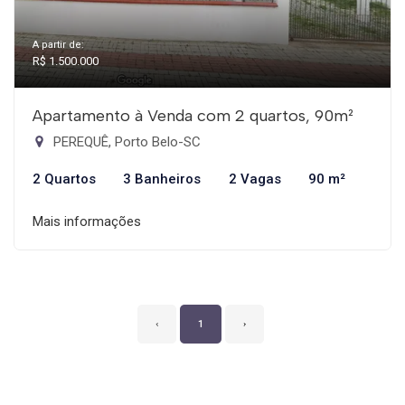
A partir de:
R$ 1.500.000
Apartamento à Venda com 2 quartos, 90m²
PEREQUÊ, Porto Belo-SC
2 Quartos
3 Banheiros
2 Vagas
90 m²
Mais informações
‹
1
›