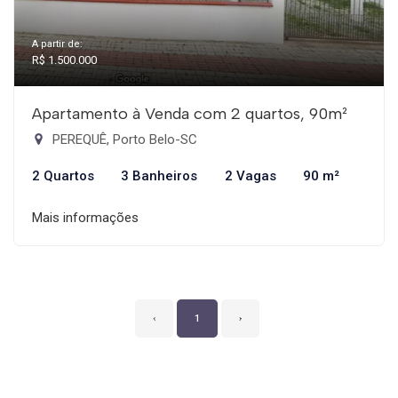
A partir de:
R$ 1.500.000
Apartamento à Venda com 2 quartos, 90m²
PEREQUÊ, Porto Belo-SC
2 Quartos
3 Banheiros
2 Vagas
90 m²
Mais informações
‹
1
›