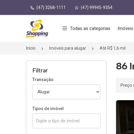
(47) 3268-1111
(47) 99945-9354
Página inicial
Todas as categorias
Imóveis
Início
Imóveis para alugar
Até R$ 1,6 mil
86 I
Filtrar
Transação
Ordenar
Tipos de imóvel