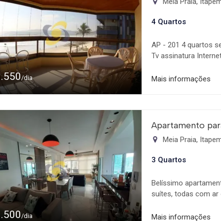
Meia Praia, Itap
4 Quartos
AP - 201 4 quartos s
Tv assinatura Intern
Excelente localizaçã
1.550
/dia
Mais informações
Apartamento par
Meia Praia, Itap
3 Quartos
Belíssimo apartament
suítes, todas com ar
privativas Sacada co
1.500
'Reiki'. Ar condicion
/dia
Mais informações