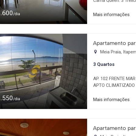
Cama Queen: 3 Trelic
individuais
1.600
/dia
Mais informações
Apartamento par
Meia Praia, Itap
3 Quartos
AP. 102 FRENTE MA
APTO CLIMATIZADO 
1.550
/dia
Mais informações
Apartamento par