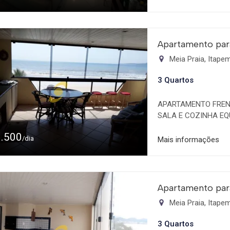
diversos, sala de TV,
na rua 288 a cerca e
Apartamento par
Meia Praia, Itap
3 Quartos
APARTAMENTO FRENT
SALA E COZINHA EQ
CHURRASQUEIRA LO
1.500
/dia
Mais informações
Apartamento par
Meia Praia, Itap
3 Quartos