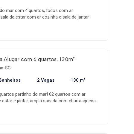
do mar com 4 quartos, todos com ar
ala de estar com ar cozinha e sala de jantar.
asqueira. Internet. 02 vagas de garagem. Telas de
 janelas. Próximo ao Kabak Deck Bar, Mc Donald´s
ussi.
a Alugar com 6 quartos, 130m²
ema-SC
Banheiros
2 Vagas
130 m²
uartos pertinho do mar! 02 quartos com ar
e estar e jantar, ampla sacada com churrasqueira.
a dupla de garagem. Acomodações confortáveis
óximo ao Supermercado Ofertão.