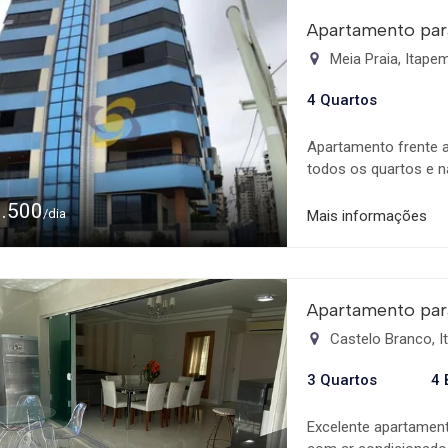
Apartamento par
Meia Praia, Itap
4 Quartos
Apartamento frente a
todos os quartos e 
churrasqueira e vist
1.500
opções de lazer no C
/dia
Mais informações
eletrodomésticos. Pr
Supermercado Koch, 
Apartamento par
Castelo Branco, 
3 Quartos
4 
Excelente apartament