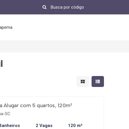
tapema
l
Mostrar resultados em 
Mostrar resultad
a Alugar com 5 quartos, 120m²
ema-SC
Banheiros
2 Vagas
120 m²