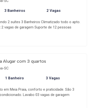
ema-SC
3 Banheiros
2 Vagas
endo 2 suítes 3 Banheiros Climatizado todo o apto.
et 2 vagas de garagem Suporte de 12 pessoas
o, próximo aos shoppings e comércio em geral.
a Alugar com 3 quartos
ema-SC
1 Banheiro
3 Vagas
o em Meia Praia, conforto e praticidade. São 3
 condicionado. Lavabo 03 vagas de garagem
m churrasqueira, fechada com sistema de janelas
ado na sala. Cozinha equipada com utensílios