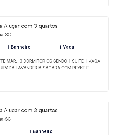
 sala de jantar, lavanderia independente. Localizado
 350 mts do mar!!
a Alugar com 3 quartos
ema-SC
1 Banheiro
1 Vaga
E MAR... 3 DORMITORIOS SENDO 1 SUITE 1 VAGA
UIPADA LAVANDERIA SACADA COM REYKE E
TAÇAO MAXIMA 8 PESSOAS
a Alugar com 3 quartos
ema-SC
1 Banheiro