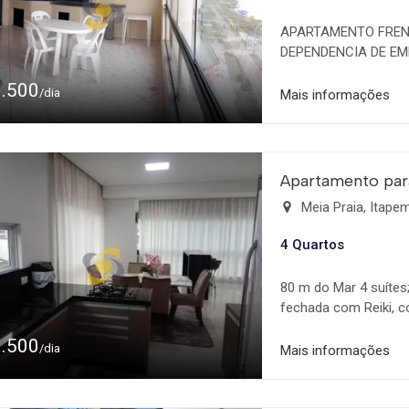
APARTAMENTO FRENT
DEPENDENCIA DE EM
INTEGRADA MOBILI
1.500
/dia
Mais informações
Apartamento par
Meia Praia, Itap
4 Quartos
80 m do Mar 4 suítes;
fechada com Reiki, 
máxima de 12 pesso
1.500
/dia
Mais informações