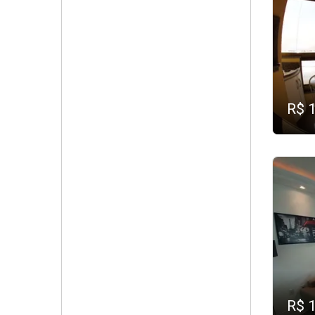
R$ 
R$ 