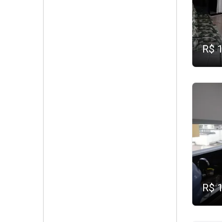
R$ 
R$ 