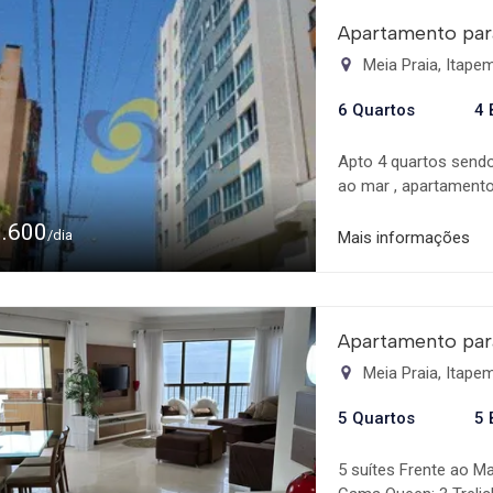
Apartamento par
Meia Praia, Itap
6 Quartos
4 
Apto 4 quartos sendo
ao mar , apartamento
3 camas de casais ,2 
1.600
Apartamento finamen
/dia
Mais informações
inox e utensílios de 
Lanchonete Subway 
Apartamento par
Meia Praia, Itap
5 Quartos
5 
5 suítes Frente ao 