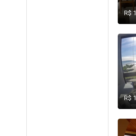
R$ 
R$ 