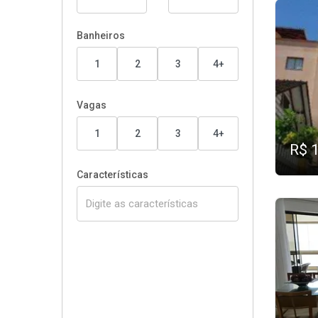
Banheiros
1
2
3
4+
Vagas
1
2
3
4+
R$ 
Características