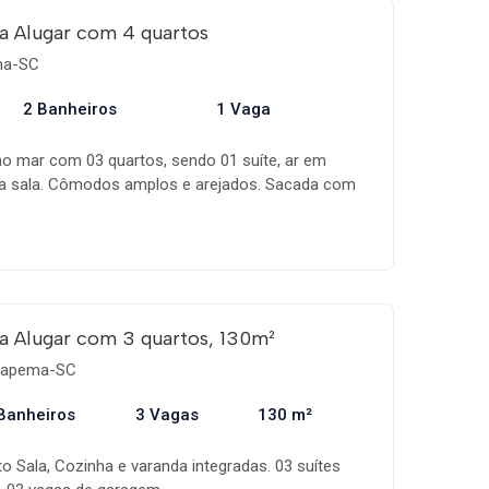
a Alugar com 4 quartos
ema-SC
2 Banheiros
1 Vaga
o mar com 03 quartos, sendo 01 suíte, ar em
na sala. Cômodos amplos e arejados. Sacada com
a panorâmica para Itapema e Meia Praia. Com várias
alçadão. Elevador. Completo com utensílios e
óximo ao Banco do Brasil, Shopping Calçadão,
Farmácia Preço Popular. 01 vaga de garagem.
a Alugar com 3 quartos, 130m²
Itapema-SC
Banheiros
3 Vagas
130 m²
o Sala, Cozinha e varanda integradas. 03 suítes