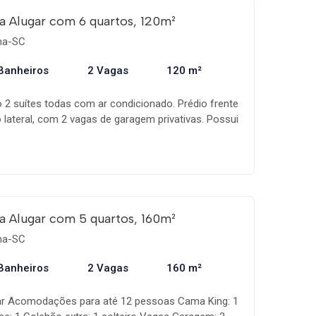
a Alugar com 6 quartos, 120m²
ema-SC
Banheiros
2 Vagas
120 m²
 2 suítes todas com ar condicionado. Prédio frente
 lateral, com 2 vagas de garagem privativas. Possui
camas de solteiro +1 colchão de solteiro .
to mobiliado, com eletrodomésticos em aço e
excelente qualidade. Próximo a Padaria 24 hora,
e Supermercado Ofertão.
a Alugar com 5 quartos, 160m²
ema-SC
Banheiros
2 Vagas
160 m²
Mar Acomodações para até 12 pessoas Cama King: 1