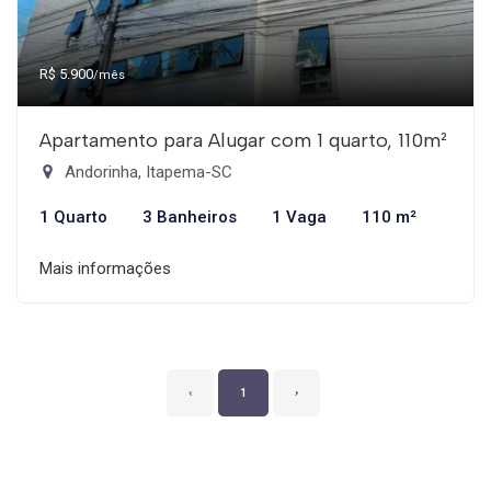
R$ 5.900
/mês
Apartamento para Alugar com 1 quarto, 110m²
Andorinha, Itapema-SC
1 Quarto
3 Banheiros
1 Vaga
110 m²
Mais informações
‹
1
›