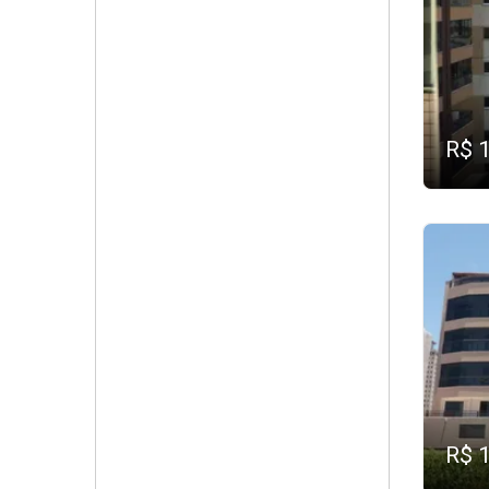
R$ 
R$ 