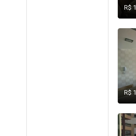
R$ 
R$ 