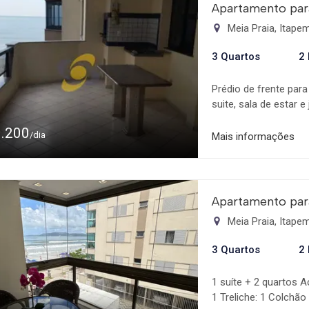
Apartamento para
Meia Praia, Itap
3 Quartos
2
Prédio de frente para
suite, sala de estar 
totalmente equipado 
1.200
garagem Localizado p
/dia
Mais informações
Restaurantes.
Apartamento par
Meia Praia, Itap
3 Quartos
2
1 suíte + 2 quartos
1 Treliche: 1 Colchão