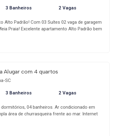
3 Banheiros
2 Vagas
to Alto Padrão! Com 03 Suítes 02 vaga de garagem
eia Praia! Excelente apartamento Alto Padrão bem
do no Centro de Meia Praia - Itapema. Em ótima
o McDonald's e 330m do Mar! - 03 suítes
ng para 02 ambientes Climatizado; - Sacada com
rigobar e vista do mar; - 02 vaga de garagem em
; Sala: Smart Tv Suite 01: Smart Tv Suíte 02: Tv
 Led/Lcd Sacada: Tv Led/Lcd Apartamento disponível
a Alugar com 4 quartos
rada! Diária de virada R$1.100,00 Reais. Para
ema-SC
r valores e disponibilidade! Desconto para diárias
a sua reserva!
3 Banheiros
2 Vagas
dormitórios, 04 banheiros. Ar condicionado em
pla área de churrasqueira frente ao mar. Internet
m