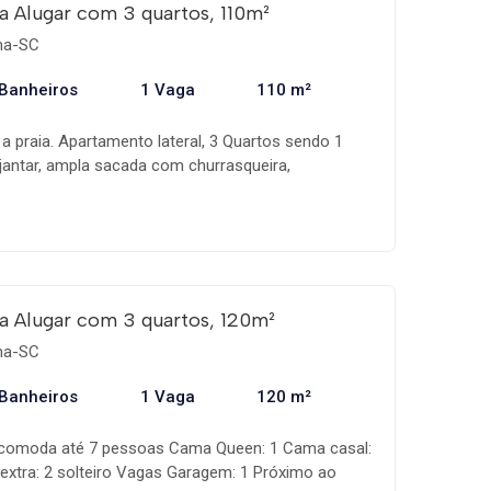
 Alugar com 3 quartos, 110m²
ema-SC
 Banheiros
1 Vaga
110 m²
 a praia. Apartamento lateral, 3 Quartos sendo 1
e jantar, ampla sacada com churrasqueira,
com eletrodomésticos e utensílios. 1 vaga
róximo ao Banco do Brasil, Farmácias e
a Alugar com 3 quartos, 120m²
ema-SC
 Banheiros
1 Vaga
120 m²
 Acomoda até 7 pessoas Cama Queen: 1 Cama casal:
 extra: 2 solteiro Vagas Garagem: 1 Próximo ao