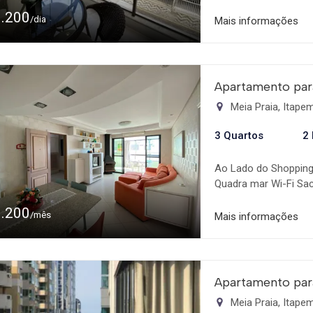
Calçadão Praia Shopp
1.200
/dia
Mais informações
Apartamento par
Meia Praia, Itap
3 Quartos
2
Ao Lado do Shopping
Quadra mar Wi-Fi Sa
vaga de Garagem
1.200
/mês
Mais informações
Apartamento par
Meia Praia, Itap