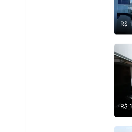
R$ 
R$ 