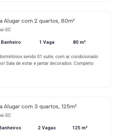
a Alugar com 2 quartos, 80m²
ema-SC
 Banheiro
1 Vaga
80 m²
ormitórios sendo 01 suíte, com ar condicionado
! Sala de estar e jantar decorados. Completo
trodomésticos. Sacada com churrasqueira e vista
e garagem. Internet. Próximo a Itapanni 24 horas,
e Supermercado. Acomoda 6 pessoas
a Alugar com 3 quartos, 125m²
ema-SC
Banheiros
2 Vagas
125 m²