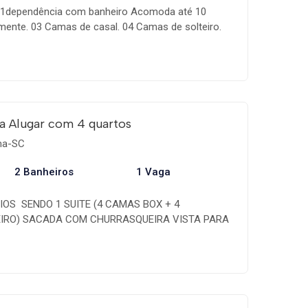
 + 1dependência com banheiro Acomoda até 10
ente. 03 Camas de casal. 04 Camas de solteiro.
ga dupla. Excelente localização, frente ao mar,
dos, Banco do Brasil, Shopping Calçadão.
a Alugar com 4 quartos
ema-SC
2 Banheiros
1 Vaga
IOS  SENDO 1 SUITE (4 CAMAS BOX + 4
EIRO) SACADA COM CHURRASQUEIRA VISTA PARA
1 VAGA DE GARAGEM COZINHA COMPLETA
 MAXIMO DE 10 PESSOAS