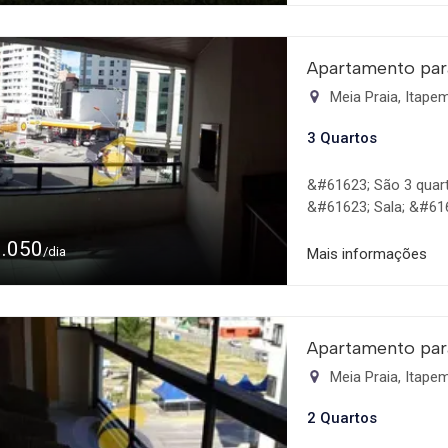
Apartamento par
Meia Praia, Itap
3 Quartos
&#61623; São 3 quart
&#61623; Sala; &#616
&#61623; Churrasquei
1.050
&#61623; Garagem; &
/dia
Mais informações
&#61623; Com saída 
Shopping Russi & Rus
Apartamento par
Meia Praia, Itap
2 Quartos