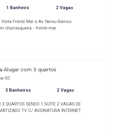
1 Banheiro
2 Vagas
Vista Frente Mar e Av. Nereu Ramos
 churrasqueira - frente mar
 suítes (climatizadas) &#128664;Vaga de
nte localização... No coração de Meia Praia.
PESSOAS (3 camas de casal e 2 colchões de
a Alugar com 3 quartos
ema-SC
3 Banheiros
2 Vagas
R 3 QUARTOS SENDO 1 SUITE 2 VAGAS DE
MATIZADO TV C/ ASSINATURA INTERNET
 Russi & Russi)