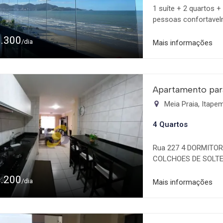
1 suíte + 2 quartos
pessoas confortavelm
Vagas Garagem: 01 va
1.300
próximo a supermerca
/dia
Mais informações
Apartamento par
Meia Praia, Itap
4 Quartos
Rua 227 4 DORMITOR
COLCHOES DE SOLT
AV. NEREU RAMOS 
1.200
LAVANDERIA LIMITE
/dia
Mais informações