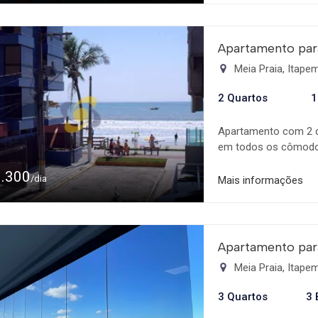
Apartamento par
Meia Praia, Itap
2 Quartos
1
Apartamento com 2 d
em todos os cômodos
com utensílios e ele
1.300
para o mar. 01 vaga d
/dia
Mais informações
Lanchonete Subway 
Apartamento par
Meia Praia, Itap
3 Quartos
3 