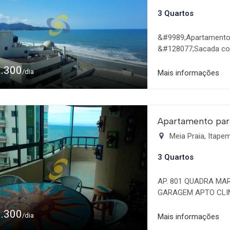
3 Quartos
&#9989;Apartamento 
&#128077;Sacada com
&#128719;&#65039;03
1.300
garagem DUPLA Excele
/dia
Mais informações
LIMITE MÁXIMO DE 8 
solteiro avulso)
Apartamento par
Meia Praia, Itap
3 Quartos
AP. 801 QUADRA MA
GARAGEM APTO CLI
PRÓXIMO AO Shopping
1.300
/dia
Mais informações