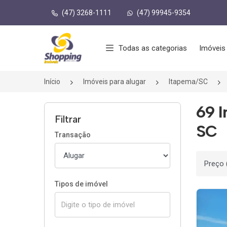
(47) 3268-1111
(47) 99945-9354
Página inicial
Todas as categorias
Imóveis
Início
Imóveis para alugar
Itapema/SC
69 I
Filtrar
SC
Transação
Ordenar
Tipos de imóvel