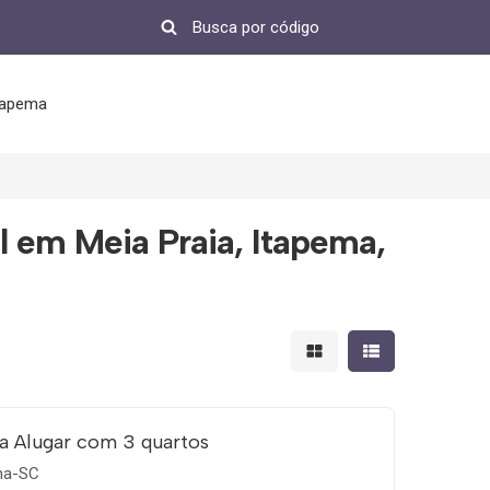
tapema
l em Meia Praia, Itapema,
Mostrar resultados em 
Mostrar resultad
a Alugar com 3 quartos
ema-SC