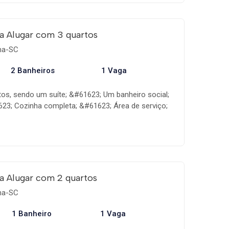
a Alugar com 3 quartos
ema-SC
2 Banheiros
1 Vaga
os, sendo um suíte; &#61623; Um banheiro social;
23; Cozinha completa; &#61623; Área de serviço;
ra; &#61623; Ar condicionado nos quartos;
#61623; De frente com a Avenida Nereu Ramos;
direto para praia. Próximo ao Mercado Koch e ao
si.
a Alugar com 2 quartos
ema-SC
1 Banheiro
1 Vaga