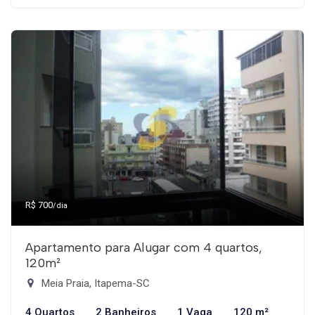
R$ 700
/dia
Apartamento para Alugar com 4 quartos,
120m²
Meia Praia, Itapema-SC
4 Quartos
2 Banheiros
1 Vaga
120 m²