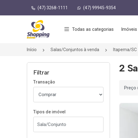
(47) 3268-1111
(47) 99945-9354
Página inicial
Todas as categorias
Imóveis
Início
Salas/Conjuntos à venda
Itapema/SC
2 Sa
Filtrar
Transação
Ordenar
Tipos de imóvel