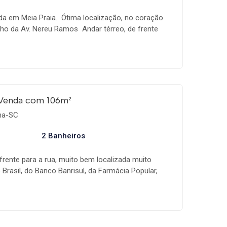
da em Meia Praia.  Ótima localização, no coração
nho da Av. Nereu Ramos  Andar térreo, de frente
garagem dupla  Área privativa de 148,53m² e 188,76
os Aproveite essa oportunidade incrível! FAÇA AGORA
TA!
 Venda com 106m²
ema-SC
2 Banheiros
frente para a rua, muito bem localizada muito
Brasil, do Banco Banrisul, da Farmácia Popular,
eu Ramos e o Calçadão da Praia. Conta com
ado em gesso e 2 banheiros.