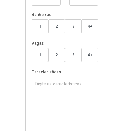
Banheiros
1
2
3
4+
Vagas
1
2
3
4+
Características