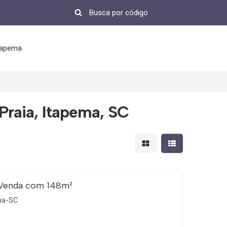
tapema
Praia, Itapema, SC
Mostrar resultados em 
Mostrar resultad
 Venda com 148m²
ema-SC