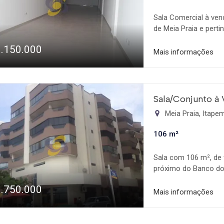
Sala Comercial à ven
de Meia Praia e perti
para a Rua  Vaga de 
1.150.000
m² total  2 banheir
Mais informações
MESMO UMA CONSUL
Sala/Conjunto à
Meia Praia, Itap
106 m²
Sala com 106 m², de 
próximo do Banco do 
entre a Avenida Ner
1.750.000
cozinha, teto rebaix
Mais informações