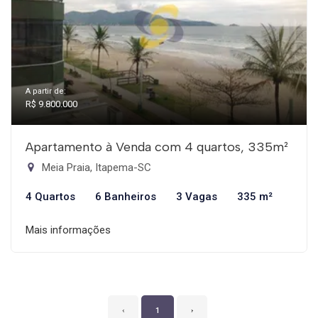
A partir de:
R$ 9.800.000
Apartamento à Venda com 4 quartos, 335m²
Meia Praia, Itapema-SC
4 Quartos
6 Banheiros
3 Vagas
335 m²
Mais informações
‹
1
›