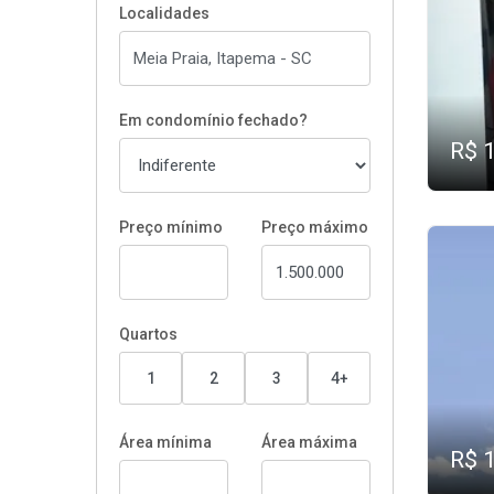
Localidades
Em condomínio fechado?
R$ 
Preço mínimo
Preço máximo
Quartos
1
2
3
4+
Área mínima
Área máxima
R$ 