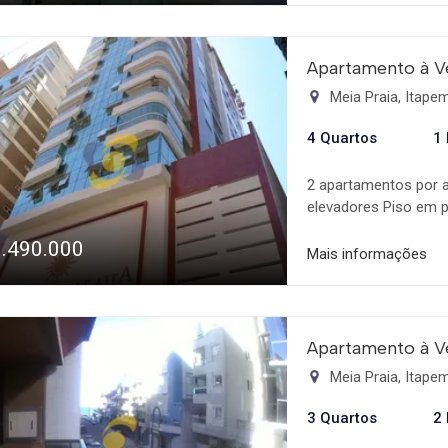
Apartamento à V
Meia Praia, Itap
4 Quartos
1
2 apartamentos por 
elevadores Piso em 
individuais de água, 
1.490.000
Infraestrutura para a
Mais informações
Revestimento em pasti
Área de lazer Toda a
molhado Piscina infa
Sala gourmet Sala d
Apartamento à V
Academia para 3ª ida
Meia Praia, Itap
3 Quartos
2