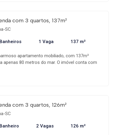
enda com 3 quartos, 137m²
ema-SC
 Banheiros
1 Vaga
137 m²
armoso apartamento mobiliado, com 137m²
do a apenas 80 metros do mar. O imóvel conta com
asqueira e vista para o mar, perfeita para
ação. São 3 quartos, sendo 1 suíte, ideal para
ia. A localização privilegiada permite desfrutar da
os. Não perca essa oportunidade única de viver
m apartamento aconchegante. Agende sua visita!
do
enda com 3 quartos, 126m²
ema-SC
 Banheiro
2 Vagas
126 m²