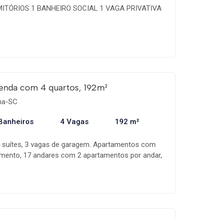
MITÓRIOS 1 BANHEIRO SOCIAL 1 VAGA PRIVATIVA
enda com 4 quartos, 192m²
ema-SC
Banheiros
4 Vagas
192 m²
suítes, 3 vagas de garagem. Apartamentos com
amento, 17 andares com 2 apartamentos por andar,
e lazer mobiliada e decorada com: - Salão de festas
aquecida - Brinquedoteca - Academia Apartamentos
7 m² com: - 04 suítes - Lavabo - Apartamento com
 todo o apartamento - Apartamento finamente
com churrasqueira