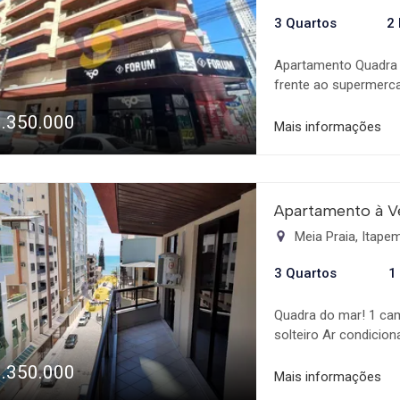
individuais, peças sa
3 Quartos
2
luzes de área comum
incluem-se piscina ad
Apartamento Quadra 
gourmet e Playgroun
frente ao supermerca
Restaurantes e todo 
1.350.000
suíte (possuindo ar 
Mais informações
estar e jantar; Sacad
1 vaga de garagem pr
locação de temporada
temporada! Consulte 
Apartamento à V
já a sua reserva!
Meia Praia, Itap
3 Quartos
1
Quadra do mar! 1 cam
solteiro Ar condicio
1.350.000
Mais informações