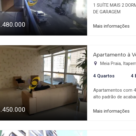
1 SUÍTE MAIS 2 DOR
DE GARAGEM
1.480.000
Mais informações
Apartamento à V
Meia Praia, Itap
4 Quartos
4 
Apartamentos com 4 
alto padrão de acab
2 elevadores. Área d
1.450.000
- Piscina d' água e 
Mais informações
com área total de 26
piso Porcelanato em
mobiliado - Sacada 