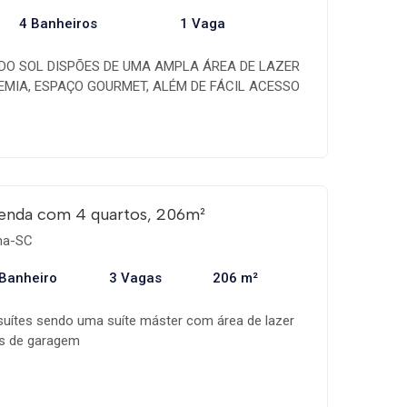
4 Banheiros
1 Vaga
 DO SOL DISPÕES DE UMA AMPLA ÁREA DE LAZER
EMIA, ESPAÇO GOURMET, ALÉM DE FÁCIL ACESSO
50 METROS. Apartamento à venda, dispõe: - 03
ilia em torno de (+ -) R$200 mil - 01 vaga de
19 m² privativos - Móveis laqueados na suíte.
artamentos por andar apenas. condomínio =
U ~ R$1.300,00 Condição facilitada: 50% na entrada
 anos).
enda com 4 quartos, 206m²
ema-SC
 Banheiro
3 Vagas
206 m²
uítes sendo uma suíte máster com área de lazer
as de garagem