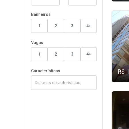
Banheiros
1
2
3
4+
Vagas
1
2
3
4+
R$ 
Características