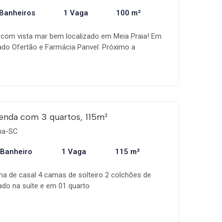
nitárias de baixa vazão e sensores de presença para
 Banheiros
1 Vaga
100 m²
, contem uma área de lazer completa, nela
ulta e infantil, fitness Center equipado, espaço
com vista mar bem localizado em Meia Praia! Em
d
do Ofertão e Farmácia Panvel. Próximo a
comércio local. Contando com: 3 quartos sendo 1
condicionado na suíte e um dos quartos); Sala de
a com churrasqueira e vista mar; 1 Banheiro Social;
ivativa. ; Completo, com todos os utensílios para
. Apartamento disponível para locação de
valores. Desconto para diárias prolongadas! Faça
enda com 3 quartos, 115m²
ema-SC
 Banheiro
1 Vaga
115 m²
a de casal 4 camas de solteiro 2 colchões de
nado na suíte e em 01 quarto