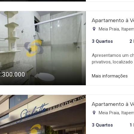
Apartamento à V
Meia Praia, Itap
3 Quartos
2
Apresentamos um ch
privativos, localiza
uma sacada com churr
1.300.000
momentos de descontr
Mais informações
acomodar toda a famíl
praia em poucos pass
próximo ao mar em u
Apartamento Mobilia
Apartamento à V
Meia Praia, Itap
3 Quartos
1