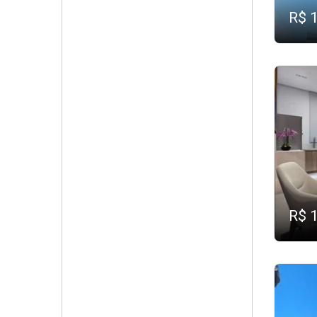
R$ 
R$ 