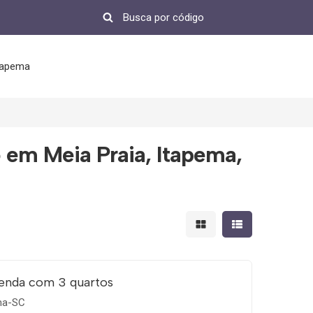
tapema
o em Meia Praia, Itapema,
Mostrar resultados em 
Mostrar resultad
enda com 3 quartos
ema-SC