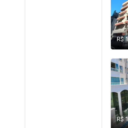
R$ 
R$ 