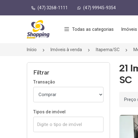
(47) 3268-1111
(47) 99945-9354
Página inicial
Todas as categorias
Imóveis
Início
Imóveis à venda
Itapema/SC
Me
21 I
Filtrar
SC
Transação
Ordenar
Tipos de imóvel