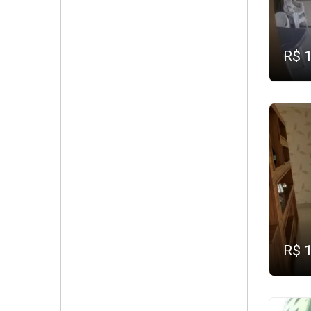
R$ 
R$ 