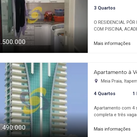
3 Quartos
O RESIDENCIAL PÔR
COM PISCINA, ACAD
À PRAIA: CERCA DE 1
1.500.000
suítes + lavabo - Mob
Mais informações
garagem privativa - 1
&#128073; São 02 ap
R$534,00 c/ WIFI IPT
e saldo em até 84x (7
Apartamento à V
Meia Praia, Itap
4 Quartos
1
Apartamento com 4 s
completa e três vag
1.490.000
Mais informações