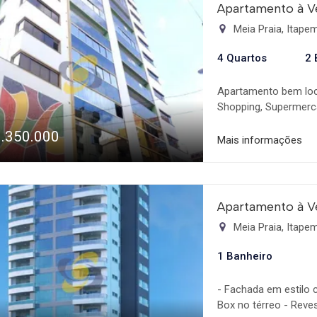
Apartamento à V
Meia Praia, Itap
4 Quartos
2 
Apartamento bem loc
Shopping, Supermerca
apartamento novo, nu
1.350.000
Sacada com churrasqu
Mais informações
4 suítes grandes, se
Hidromassagem, nas s
13,65m² - 3º suíte 12
57,34m², para 3 ambie
Apartamento à V
de garagem privativas,
Meia Praia, Itap
gás individuais.  Pre
com 2 Churrasqueiras
1 Banheiro
Piso em porcelanato 
temperado - Pintura e
- Fachada em estilo 
Câmeras.  Possuindo
Box no térreo - Reves