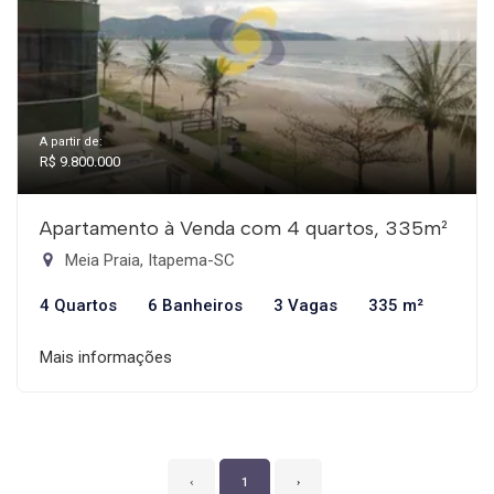
A partir de:
R$ 9.800.000
Apartamento à Venda com 4 quartos, 335m²
Meia Praia, Itapema-SC
4 Quartos
6 Banheiros
3 Vagas
335 m²
Mais informações
‹
1
›